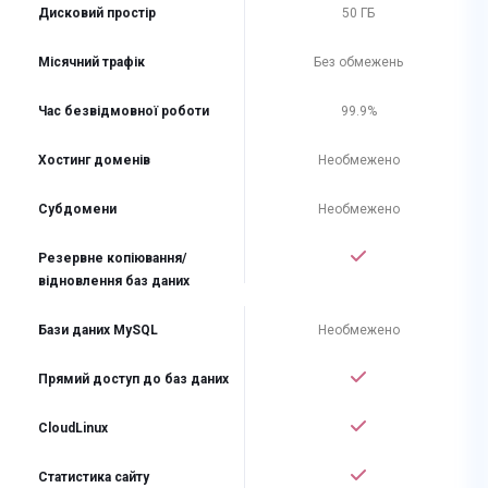
Дисковий простір
50 ГБ
Місячний трафік
Без обмежень
Час безвідмовної роботи
99.9%
Хостинг доменів
Необмежено
Субдомени
Необмежено
Резервне копіювання/
відновлення баз даних
Бази даних MySQL
Необмежено
Прямий доступ до баз даних
CloudLinux
Статистика сайту