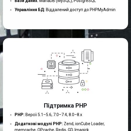
Бази даних:
MariaDB (MySQL), PostgreSQL
Управління БД:
Віддалений доступ до PHPMyAdmin
Підтримка PHP
PHP:
Версії 5.1–5.6, 7.0–7.4, 8.0–8.x
Додаткові модулі PHP:
Zend, ionCube Loader,
memcache, OPcache, Redis, GD, Imagick