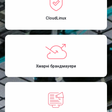
CloudLinux
Хмарні брандмауери