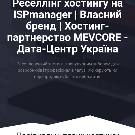
Реселлінг хостингу на
ISPmanager | Власний
бренд | Хостинг-
партнерство MEVCORE -
Дата-Центр Україна
Реселлерський хостинг є популярним вибором для
розробників і професіоналів галузі, які керують чи
перепродають багато веб-сайтів.