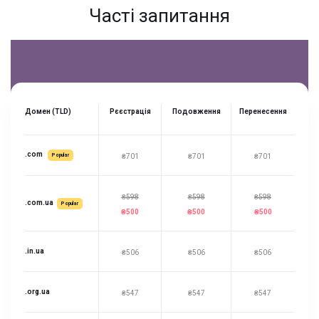
Часті запитання
Домен (TLD)
Рєєстрація
Подовження
Перенесення
.com
Popular
₴701
₴701
₴701
₴598
₴598
₴598
.com.ua
Popular
₴500
₴500
₴500
.in.ua
₴506
₴506
₴506
.org.ua
₴547
₴547
₴547