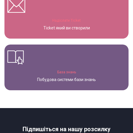
Надіслати Ticket
Ticket який ви створили
База знань
Побудова системи бази знань
Підпишіться на нашу розсилку