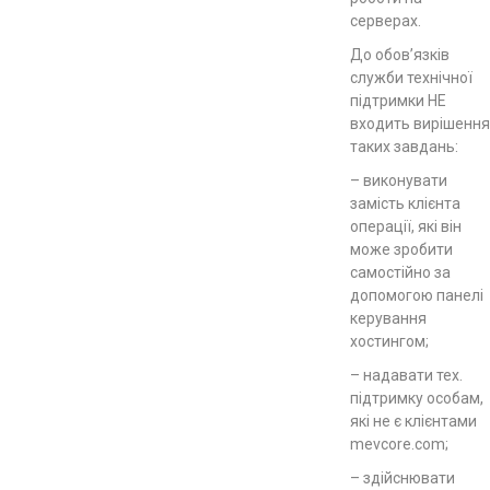
серверах.
До обов’язків
служби технічної
підтримки НЕ
входить вирішення
таких завдань:
– виконувати
замість клієнта
операції, які він
може зробити
самостійно за
допомогою панелі
керування
хостингом;
– надавати тех.
підтримку особам,
які не є клієнтами
mevcore.com;
– здійснювати