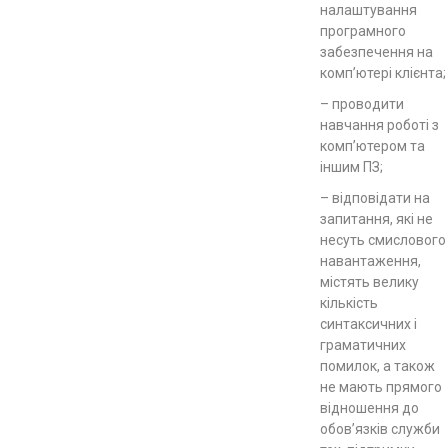
налаштування
програмного
забезпечення на
комп’ютері клієнта;
– проводити
навчання роботі з
комп’ютером та
іншим ПЗ;
– відповідати на
запитання, які не
несуть смислового
навантаження,
містять велику
кількість
синтаксичних і
граматичних
помилок, а також
не мають прямого
відношення до
обов’язків служби