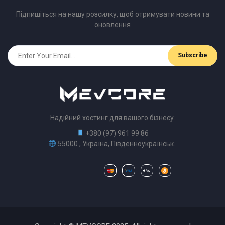
Підпишіться на нашу розсилку, щоб отримувати новини та
оновлення
Надійний хостинг для вашого бізнесу.
+380 (97) 961 99 86
55000 , Україна, Південноукраїнськ.