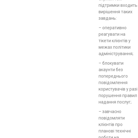
підтримки входить
вирішення таких
завдань:
– оперативно
реагувати на
тікети клієнтів у
межах політики
адміністрування;
– блокувати
акаунти без
попереднього
повідомлення
користувачів у разі
порушення правил
надання послуг;
– завчасно
повідомляти
клієнтів про
планові технічні
роботи на